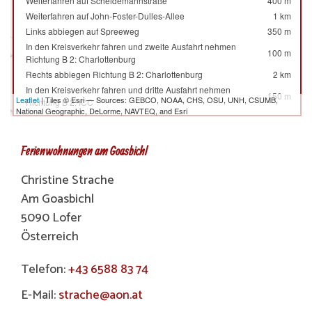
Weiterfahren auf Scheidemannstraße
400 m
Weiterfahren auf John-Foster-Dulles-Allee
1 km
Links abbiegen auf Spreeweg
350 m
In den Kreisverkehr fahren und zweite Ausfahrt nehmen
100 m
Richtung B 2: Charlottenburg
Rechts abbiegen Richtung B 2: Charlottenburg
2 km
In den Kreisverkehr fahren und dritte Ausfahrt nehmen
150 m
Leaflet
| Tiles © Esri — Sources: GEBCO, NOAA, CHS, OSU, UNH, CSUMB,
Richtung B 2: ICC
National Geographic, DeLorme, NAVTEQ, and Esri
Leicht rechts abbiegen Richtung B 2: ICC
1.5 km
Weiterfahren auf Sophie-Charlotte-Platz (B 2)
70 m
Weiterfahren auf Kaiserdamm (B 2)
1 km
Ferienwohnungen am Goasbichl
Links abbiegen auf Messedamm
80 m
Christine Strache
Auffahrt nehmen Richtung A 100: Dresden
350 m
Leicht links auffahren Richtung Dresden
400 m
Am Goasbichl
Ausfahrt nehmen Richtung A 115: Magdeburg
600 m
5090 Lofer
Leicht links auffahren auf AVUS
10 km
Österreich
Weiterfahren auf A 115
15 km
Weiterfahren in Richtung A 10: Hannover
900 m
Telefon:
+43 6588 83 74
Leicht links auffahren Richtung A 10: Magdeburg
10 km
Links halten an der Gabelung Richtung A 9: München
150 km
E-Mail:
strache@aon.at
Ausfahrt nehmen Richtung B 91: Weißenfels
250 m